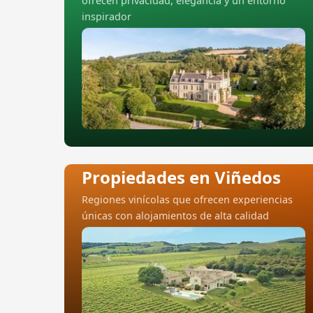
ofrecen privacidad, elegancia y un entorno
inspirador
Propiedades en Viñedos
Regiones vinícolas que ofrecen experiencias
únicas con alojamientos de alta calidad