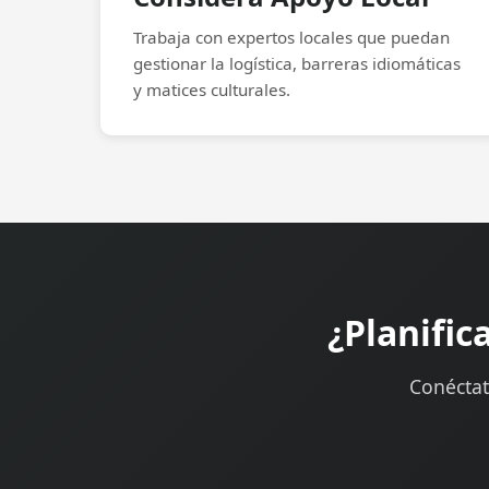
Trabaja con expertos locales que puedan
gestionar la logística, barreras idiomáticas
y matices culturales.
¿Planific
Conéctat