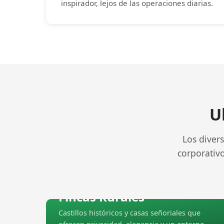
inspirador, lejos de las operaciones diarias.
U
Los divers
corporativo
Fincas Rurales
Castillos históricos y casas señoriales que